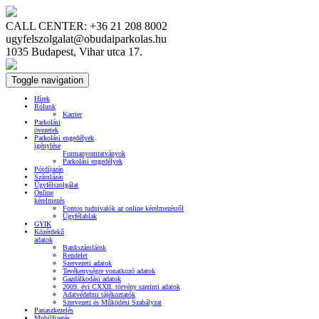
CALL CENTER: +36 21 208 8002
ugyfelszolgalat@obudaiparkolas.hu
1035 Budapest, Vihar utca 17.
Toggle navigation
Hírek
Rólunk
Karrier
Parkolási
övezetek
Parkolási engedélyek
igénylése
Formanyomtatványok
Parkolási engedélyek
Pótdíjazás
Számlázás
Ügyfélszolgálat
Online
kérelmezés
Fontos tudnivalók az online kérelmezésről
Ügyfélablak
GYIK
Közérdekű
adatok
Bankszámláink
Rendelet
Szervezeti adatok
Tevékenységre vonatkozó adatok
Gazdálkodási adatok
2009. évi CXXII. törvény szerinti adatok
Adatvédelmi tájékoztatók
Szervezeti és Működési Szabályzat
Panaszkezelés
Mobilfizetés