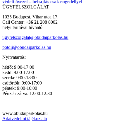
védett övezet – behajtás csak engedéllyel
ÜGYFÉLSZOLGÁLAT
1035 Budapest, Vihar utca 17.
Call Center:
+36 21
208 8002
helyi tarifával hívható
ugyfelszolgalat@obudaiparkola
s.hu
potdij@obudaiparkolas.hu
Nyitvatartás:
hétfő: 9:00-17:00
kedd: 9:00-17:00
szerda: 9:00-18:00
csütörtök: 9:00-17:00
péntek: 9:00-16:00
Pénztár zárva: 12:00-12:30
www.obudaiparkolas.hu
Adatvédelmi tájékoztató