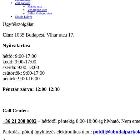
Zárt parkoló
Matróz utca
Viziorgona utca
Bálint György utca
Óbuda Kártya
Ügyfélszolgálat
Cím:
1035 Budapest, Vihar utca 17.
Nyitvatartás:
hétfő: 9:00-17:00
kedd: 9:00-17:00
szerda: 9:00-18:00
csütörtök: 9:00-17:00
péntek: 9:00-16:00
Pénztár zárva: 12:00-12:30
Call Center:
+36 21 208 8002
– hétfőtől péntekig 8:00-18:00-ig hívható. Nem emelt 
Parkolási pótdíj ügyintézés elektronikus úton:
potdij@obudaiparkol