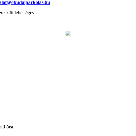
galat@obudaiparkolas.hu
resztül lehetséges.
m 3 óra