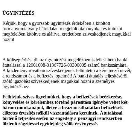
ÜGYINTÉZÉS
Kérjük, hogy a gyorsabb ügyintézés érdekében a kitöltött
formanyomtatvány hátoldalán megjelölt okmányokat és iratokat
megfelelően kitöltve és aláírva, eredetiben szíveskedjenek magukkal
hozni!
A költségtérítési díj az ügyintézést megelőzően is teljesíthető banki
átutalással a 12001008-01367726-00300005 számú bankszámlára.
A közlemény rovatban szíveskedjenek feltüntetni a kérelmező nevét,
a rendszámot és a befizetés jogcímét! A banki átutalás teljesítéséről
szóló igazolást szíveskedjenek magukkal hozni a személyes
ügyintézéshez.
Felhívjuk szíves figyelmüket, hogy a befizetések beérkezése,
könyvelése és kérelemhez történő párosítása igénybe vehet két-
három munkanapot, illetve a beazonosíthatatlan befizetések
előzetes értesítés nélkül visszautalásra kerülnek. Átutalással
történő teljesítés esetén az engedély a pénzügyi rendszerben
történő rögzítéssel egyidejűleg válik érvényessé.