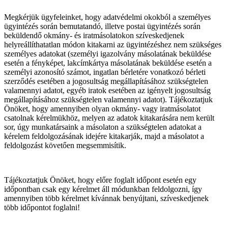
Megkérjük ügyfeleinket, hogy adatvédelmi okokból a személyes
ügyintézés során bemutatandó, illetve postai ügyintézés során
beküldendő okmány- és iratmásolatokon szíveskedjenek
helyreállíthatatlan módon kitakarni az ügyintézéshez nem szükséges
személyes adatokat (személyi igazolvány másolatának beküldése
esetén a fényképet, lakcímkártya másolatának beküldése esetén a
személyi azonosító számot, ingatlan bérletére vonatkozó bérleti
szerződés esetében a jogosultság megállapításához szükségtelen
valamennyi adatot, egyéb iratok esetében az igényelt jogosultság
megállapításához szükségtelen valamennyi adatot). Tájékoztatjuk
Önöket, hogy amennyiben olyan okmány- vagy iratmásolatot
csatolnak kérelmükhöz, melyen az adatok kitakarására nem került
sor, úgy munkatársaink a másolaton a szükségtelen adatokat a
kérelem feldolgozásának idejére kitakarják, majd a másolatot a
feldolgozást követően megsemmisítik.
Tájékoztatjuk Önöket, hogy előre foglalt időpont esetén egy
időpontban csak egy kérelmet áll módunkban feldolgozni, így
amennyiben több kérelmet kívánnak benyújtani, szíveskedjenek
több időpontot foglalni!