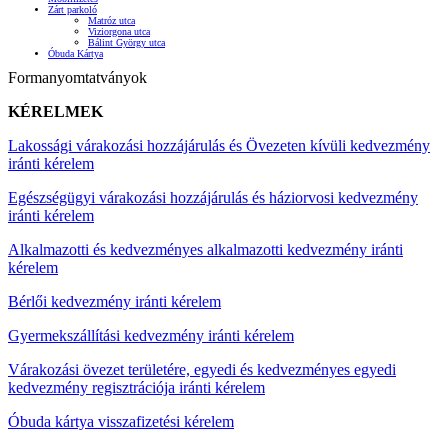
Zárt parkoló
Matróz utca
Viziorgona utca
Bálint György utca
Óbuda Kártya
Formanyomtatványok
KÉRELMEK
Lakossági várakozási hozzájárulás és Övezeten kívüli kedvezmény
iránti kérelem
Egészségügyi várakozási hozzájárulás és háziorvosi kedvezmény
iránti kérelem
Alkalmazotti és kedvezményes alkalmazotti kedvezmény iránti
kérelem
Bérlői kedvezmény iránti kérelem
Gyermekszállítási kedvezmény iránti kérelem
Várakozási övezet területére, egyedi és kedvezményes egyedi
kedvezmény regisztrációja iránti kérelem
Óbuda kártya visszafizetési kérelem