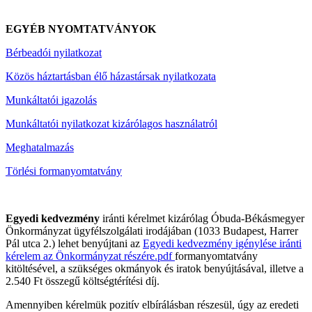
EGYÉB NYOMTATVÁNYOK
Bérbeadói nyilatkozat
Közös háztartásban élő házastársak nyilatkozata
Munkáltatói igazolás
Munkáltatói nyilatkozat kizárólagos használatról
Meghatalmazás
Törlési formanyomtatvány
Egyedi kedvezmény
iránti kérelmet kizárólag Óbuda-Békásmegyer
Önkormányzat ügyfélszolgálati irodájában (1033 Budapest, Harrer
Pál utca 2.) lehet benyújtani az
Egyedi kedvezmény igénylése iránti
kérelem az Önkormányzat részére.pdf
formanyomtatvány
kitöltésével, a szükséges okmányok és iratok benyújtásával, illetve a
2.540 Ft összegű költségtérítési díj.
Amennyiben kérelmük pozitív elbírálásban részesül, úgy az eredeti