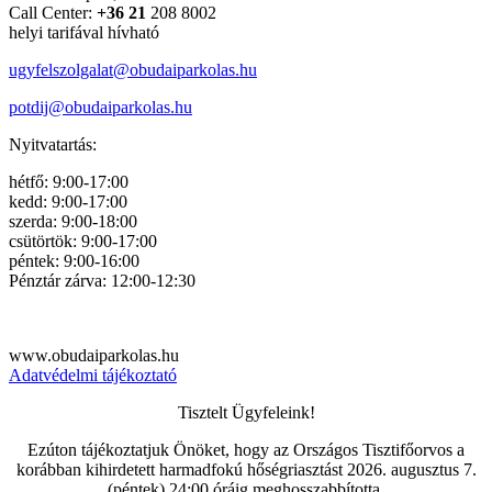
Call Center:
+36 21
208 8002
helyi tarifával hívható
ugyfelszolgalat@obudaiparkola
s.hu
potdij@obudaiparkolas.hu
Nyitvatartás:
hétfő: 9:00-17:00
kedd: 9:00-17:00
szerda: 9:00-18:00
csütörtök: 9:00-17:00
péntek: 9:00-16:00
Pénztár zárva: 12:00-12:30
www.obudaiparkolas.hu
Adatvédelmi tájékoztató
Tisztelt Ügyfeleink!
Ezúton tájékoztatjuk Önöket, hogy az Országos Tisztifőorvos a
korábban kihirdetett harmadfokú hőségriasztást 2026. augusztus 7.
(péntek) 24:00 óráig meghosszabbította.