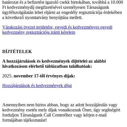
határozat és a befizetést igazoló csekk birtokában, továbbá a 10.000
Ft kedvezménydíj megfizetésével személyesen Társaságunk
ügyfélszolgálatán lehet eljárni az engedély regisztrációja érdekében
a következő nyomtatvány benyújtása mellett.
Várakozási övezet területére, egyedi és kedvezményes egyedi
kedvezmény regisztrációja iránti kérelem
DÍJTÉTELEK
A hozzájárulások és kedvezmények díjtételei az alábbi
hivatkozáson elérhető táblázatban találhatóak:
november 17-től érvényes díjak:
Hozzájárulások és kedvezmények díjai
Amennyiben nem biztos abban, hogy az adott hozzájárulás vagy
kedvezmény esetén mely díjak vonatkoznak Önre, úgy segítségért
forduljon Társaságunk Call Centeréhez vagy kérjen e-mail
formájában tájékoztatást!