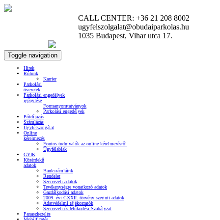
CALL CENTER: +36 21 208 8002
ugyfelszolgalat@obudaiparkolas.hu
1035 Budapest, Vihar utca 17.
Toggle navigation
Hírek
Rólunk
Karrier
Parkolási
övezetek
Parkolási engedélyek
igénylése
Formanyomtatványok
Parkolási engedélyek
Pótdíjazás
Számlázás
Ügyfélszolgálat
Online
kérelmezés
Fontos tudnivalók az online kérelmezésről
Ügyfélablak
GYIK
Közérdekű
adatok
Bankszámláink
Rendelet
Szervezeti adatok
Tevékenységre vonatkozó adatok
Gazdálkodási adatok
2009. évi CXXII. törvény szerinti adatok
Adatvédelmi tájékoztatók
Szervezeti és Működési Szabályzat
Panaszkezelés
Mobilfizetés